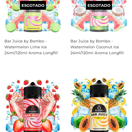
ESGOTADO
ESGOTADO
Bar Juice by Bombo -
Bar Juice by Bombo -
Watermelon Lime Ice
Watermelon Coconut Ice
24ml/120ml Aroma Longfill
24ml/120ml Aroma Longfill
PREÇO
PREÇO
NORMAL
NORMAL