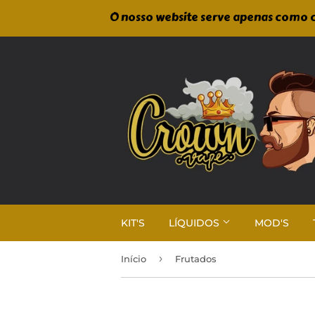
O nosso website serve apenas como c
KIT'S
LÍQUIDOS
MOD'S
›
Início
Frutados