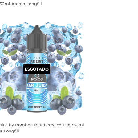
60ml Aroma Longfill
EÇO
RMAL
ESGOTADO
uice by Bombo - Blueberry Ice 12ml/60ml
 Longfill