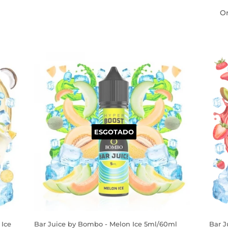
O
ESGOTADO
 Ice
Bar Juice by Bombo - Melon Ice 5ml/60ml
Bar J