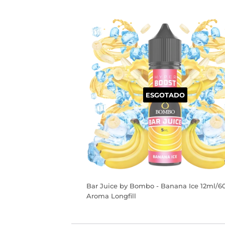
PREÇO
NORMAL
ESGOTADO
Bar Juice by Bombo - Banana Ice 12ml/6
Aroma Longfill
PREÇO