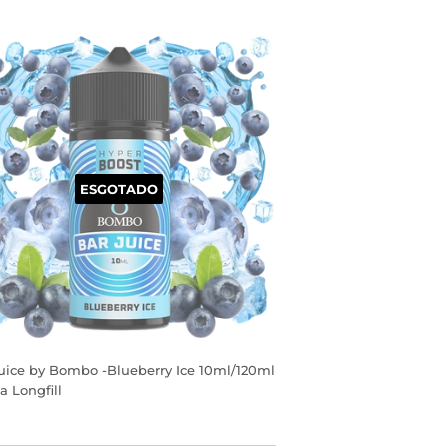
EÇO
RMAL
ESGOTADO
uice by Bombo -Blueberry Ice 10ml/120ml
 Longfill
EÇO