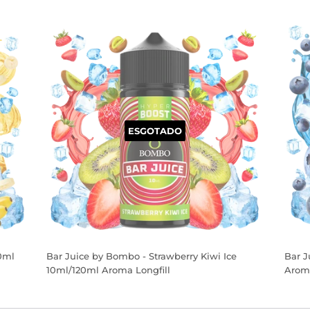
PREÇO
PR
NORMAL
NO
ESGOTADO
0ml
Bar Juice by Bombo - Strawberry Kiwi Ice
Bar J
10ml/120ml Aroma Longfill
Aroma
PREÇO
PR