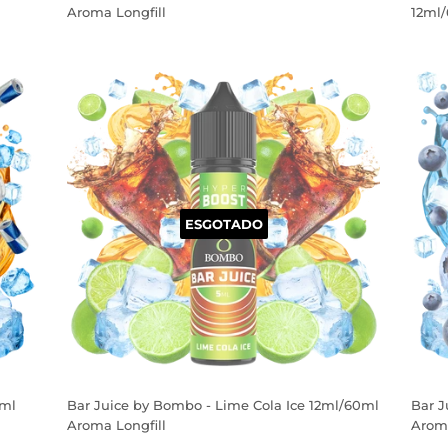
Aroma Longfill
12ml/
PREÇO
PR
NORMAL
NO
ESGOTADO
0ml
Bar Juice by Bombo - Lime Cola Ice 12ml/60ml
Bar J
Aroma Longfill
Aroma