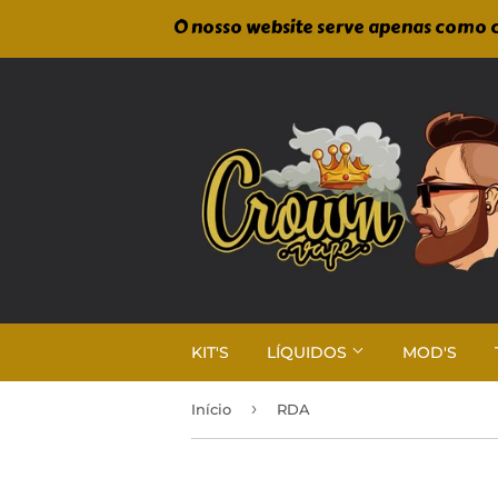
O nosso website serve apenas como c
KIT'S
LÍQUIDOS
MOD'S
›
Início
RDA