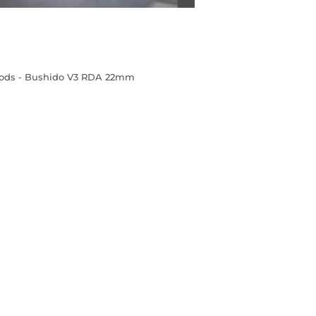
ods - Bushido V3 RDA 22mm
EÇO
RMAL