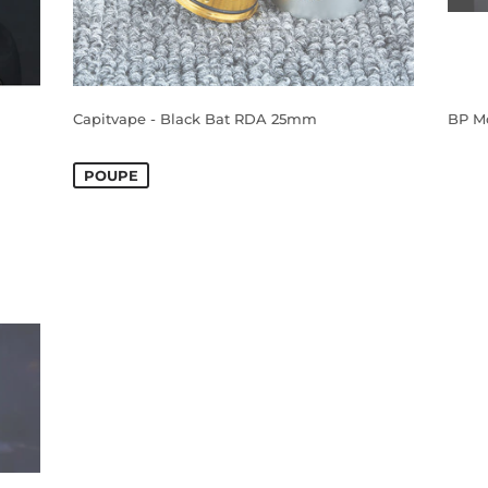
Capitvape - Black Bat RDA 25mm
BP M
PREÇO
PR
PREÇO NORMAL
DE
NO
POUPE
SALDO