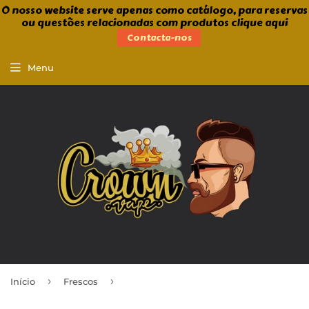
O nosso website serve apenas como catálogo, para reservas
ou questões relacionadas com produtos clique aqui
Contacta-nos
Menu
›
›
Início
Frescos