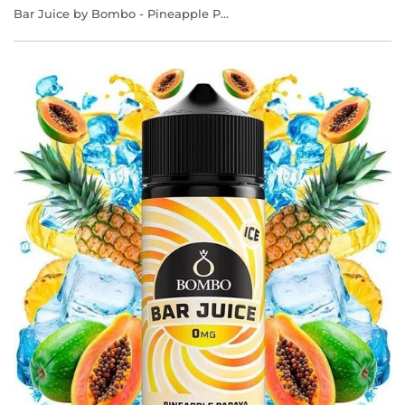
Bar Juice by Bombo - Pineapple Papaya Ice 24ml/120ml Aroma Longfill