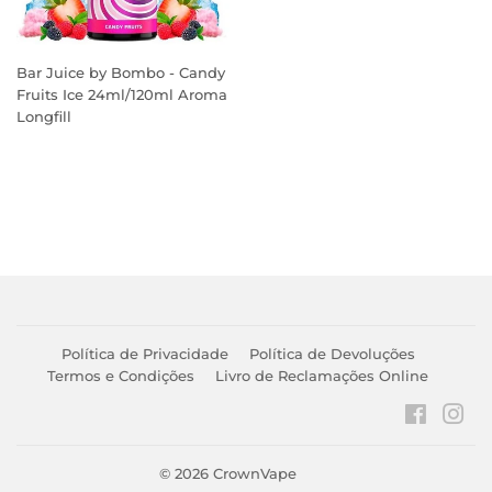
Bar Juice by Bombo - Candy
Fruits Ice 24ml/120ml Aroma
Longfill
PREÇO
NORMAL
Política de Privacidade
Política de Devoluções
Termos e Condições
Livro de Reclamações Online
Faceboo
Ins
© 2026
CrownVape