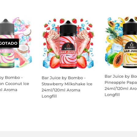
GOTADO
Bar Juice by B
 by Bombo -
Bar Juice by Bombo -
Pineapple Papa
n Coconut Ice
Strawberry Milkshake Ice
24ml/120ml Ar
ml Aroma
24ml/120ml Aroma
Longfill
Longfill
PREÇO
PREÇO
NORMAL
AL
NORMAL