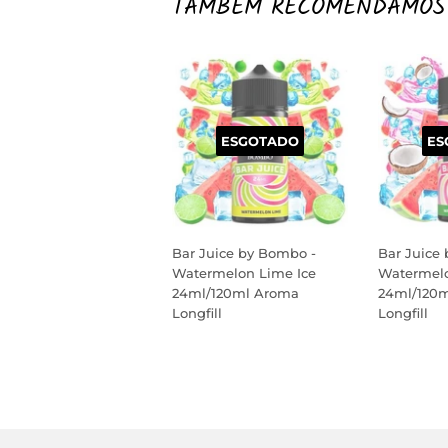
TAMBÉM RECOMENDAMOS
ESGOTADO
ES
Bar Juice by Bombo -
Bar Juice
Watermelon Lime Ice
Watermelo
24ml/120ml Aroma
24ml/120
Longfill
Longfill
PREÇO
PREÇO
NORMAL
NORM