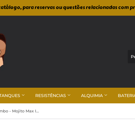
atálogo, para reservas ou questões relacionadas com p
TANQUES
RESISTÊNCIAS
ALQUIMIA
BATERI
Bar Juice by Bombo - Mojito Max Ice 24ml/120ml Aroma Longfill