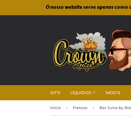
O nosso website serve apenas como c
KIT'S
LÍQUIDOS
MOD'S
›
›
Início
Frescos