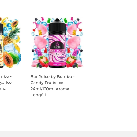
ombo -
Bar Juice by Bombo -
ya Ice
Candy Fruits Ice
oma
24ml/120ml Aroma
Longfill
PREÇO
NORMAL