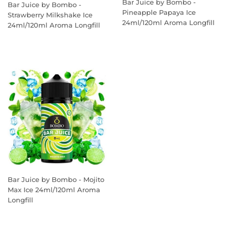
Bar Juice by Bombo -
Bar Juice by Bombo -
Pineapple Papaya Ice
Strawberry Milkshake Ice
24ml/120ml Aroma Longfill
24ml/120ml Aroma Longfill
PREÇO
PREÇO
NORMAL
NORMAL
Bar Juice by Bombo - Mojito
Max Ice 24ml/120ml Aroma
Longfill
PREÇO