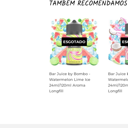
TAMBÉM RECOMENDAMOS
ESGOTADO
ES
Bar Juice by Bombo -
Bar Juice
Watermelon Lime Ice
Watermelo
24ml/120ml Aroma
24ml/120
Longfill
Longfill
PREÇO
PREÇO
NORMAL
NORM