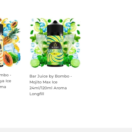
ombo -
Bar Juice by Bombo -
ya Ice
Mojito Max Ice
oma
24ml/120ml Aroma
Longfill
PREÇO
NORMAL