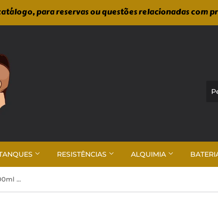
atálogo, para reservas ou questões relacionadas com p
TANQUES
RESISTÊNCIAS
ALQUIMIA
BATERI
Frio Fruta - Green Apple Ice 100ml Shortfill