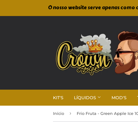
O nosso website serve apenas como c
KIT'S
LÍQUIDOS
MOD'S
›
Início