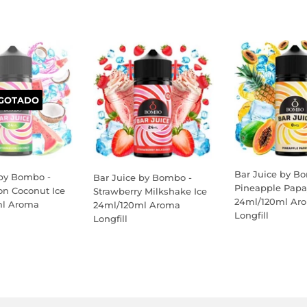
GOTADO
Bar Juice by B
 by Bombo -
Bar Juice by Bombo -
Pineapple Papa
n Coconut Ice
Strawberry Milkshake Ice
24ml/120ml Ar
ml Aroma
24ml/120ml Aroma
Longfill
Longfill
PREÇO
PREÇO
NORMAL
AL
NORMAL