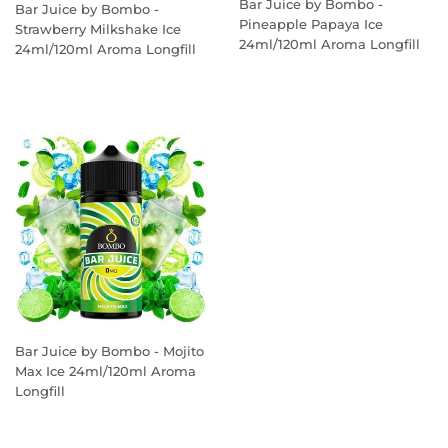
Bar Juice by Bombo -
Bar Juice by Bombo -
Pineapple Papaya Ice
Strawberry Milkshake Ice
24ml/120ml Aroma Longfill
24ml/120ml Aroma Longfill
PREÇO
PREÇO
NORMAL
NORMAL
Bar Juice by Bombo - Mojito
Max Ice 24ml/120ml Aroma
Longfill
PREÇO