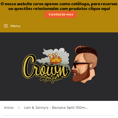
O nosso website serve apenas como catálogo, para reservas
ou questões relacionadas com produtos clique aqui
Contacta-nos
Menu
›
Início
Len & Jenny's - Banana Split 100ml Shortfill