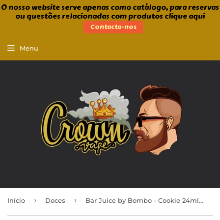
O nosso website serve apenas como catálogo, para reservas
ou questões relacionadas com produtos clique aqui
Contacta-nos
Menu
›
›
Início
Doces
Bar Juice by Bombo - Cookie 24ml/120ml Aroma Longfill