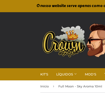
O nosso website serve apenas como c
KIT'S
LÍQUIDOS
MOD'S
›
Início
Full Moon - Sky Aroma 10ml