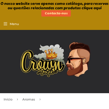
O nosso website serve apenas como catálogo, para reservas
ou questões relacionadas com produtos clique aqui
Contacta-nos
Menu
›
›
Início
Aromas