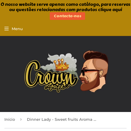
O nosso website serve apenas como catálogo, para reservas
ou questões relacionadas com produtos clique aqui
Contacta-nos
Menu
›
Início
Dinner Lady - Sweet fruits Aroma 30ml