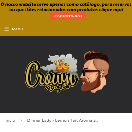
O nosso website serve apenas como catálogo, para reservas
ou questões relacionadas com produtos clique aqui
Contacta-nos
Menu
›
Início
Dinner Lady - Lemon Tart Aroma 30ml