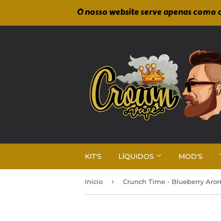
O nosso website serve apenas como c
KIT'S
LÍQUIDOS
MOD'S
›
Início