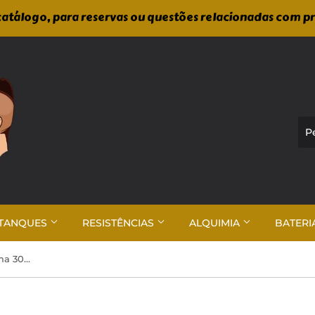
atálogo, para reservas ou questões relacionadas com p
TANQUES
RESISTÊNCIAS
ALQUIMIA
BATERI
Crunch Time - Blueberry Aroma 30ml