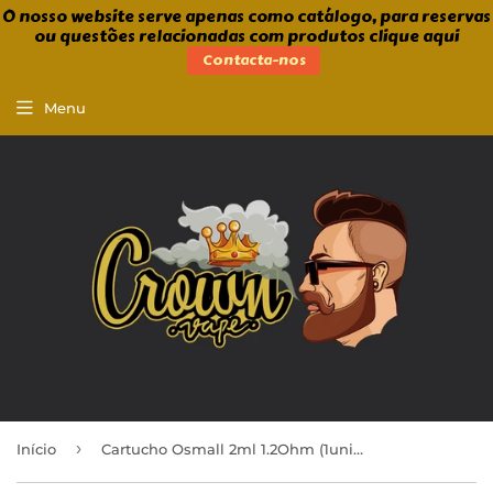
O nosso website serve apenas como catálogo, para reservas
ou questões relacionadas com produtos clique aqui
Contacta-nos
Menu
›
Início
Cartucho Osmall 2ml 1.2Ohm (1unid.)