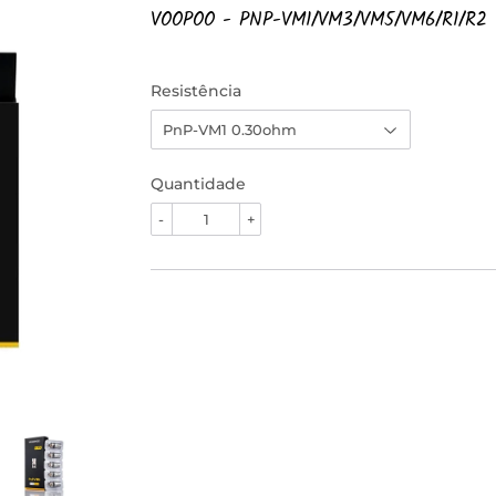
VOOPOO - PNP-VM1/VM3/VM5/VM6/R1/R2 
Resistência
Quantidade
-
+