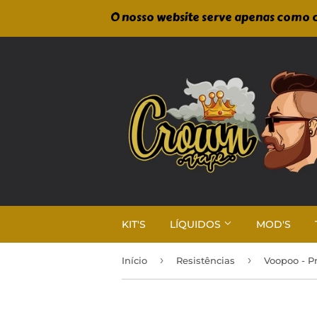
O nosso website serve apenas como c
KIT'S
LÍQUIDOS
MOD'S
›
›
Início
Resistências