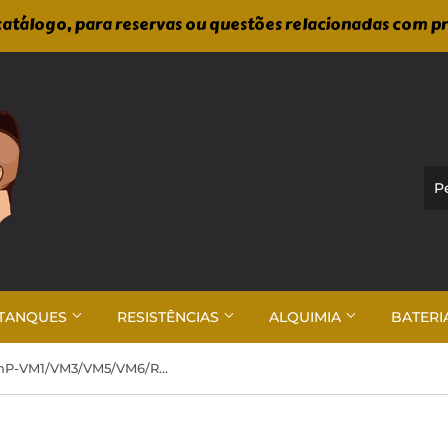
atálogo, para reservas ou questões relacionadas com p
TANQUES
RESISTÊNCIAS
ALQUIMIA
BATERI
Voopoo - PnP-VM1/VM3/VM5/VM6/R1/R2 (1unid.)