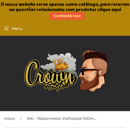
O nosso website serve apenas como catálogo, para reservas
ou questões relacionadas com produtos clique aqui
Contacta-nos
Menu
›
Início
Yeti - Watermelon Defrosted 100ml Shortfill