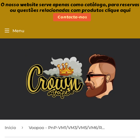
O nosso website serve apenas como catálogo, para reservas
ou questões relacionadas com produtos clique aqui
Contacta-nos
Menu
›
Início
Voopoo - PnP-VM1/VM3/VM5/VM6/R1/R2 (1unid.)