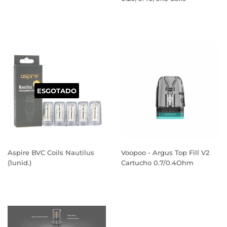
PREÇO
NORMAL
ESGOTADO
Aspire BVC Coils Nautilus
Voopoo - Argus Top Fill V2
(1unid.)
Cartucho 0.7/0.4Ohm
PREÇO
PREÇO
NORMAL
NORMAL