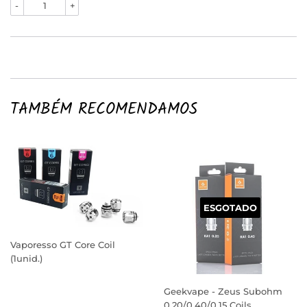
-
+
TAMBÉM RECOMENDAMOS
ESGOTADO
Vaporesso GT Core Coil
(1unid.)
PREÇO
NORMAL
Geekvape - Zeus Subohm
0.20/0.40/0.15 Coils