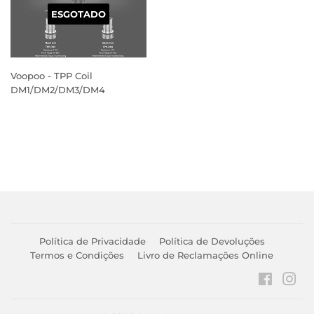
ESGOTADO
Voopoo - TPP Coil
DM1/DM2/DM3/DM4
PREÇO
NORMAL
Política de Privacidade
Política de Devoluções
Termos e Condições
Livro de Reclamações Online
Faceboo
Ins