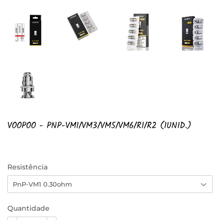
VOOPOO - PNP-VM1/VM3/VM5/VM6/R1/R2 (1UNID.)
Resistência
Quantidade