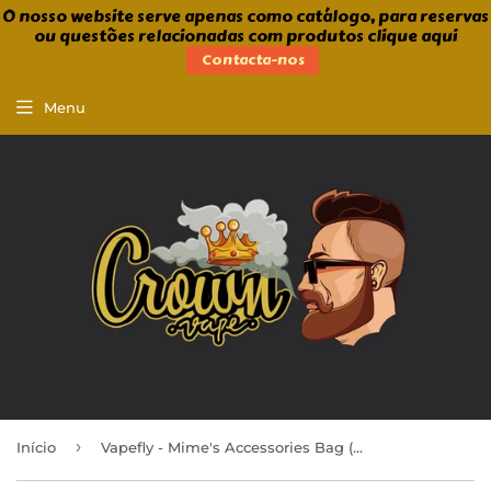
O nosso website serve apenas como catálogo, para reservas
ou questões relacionadas com produtos clique aqui
Contacta-nos
Menu
›
Início
Vapefly - Mime's Accessories Bag (Bolsa)