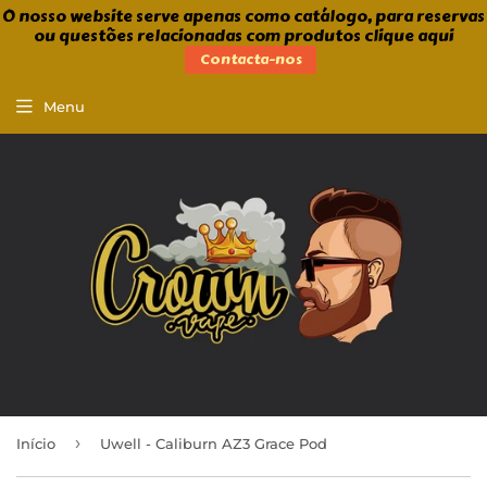
O nosso website serve apenas como catálogo, para reservas
ou questões relacionadas com produtos clique aqui
Contacta-nos
Menu
›
Início
Uwell - Caliburn AZ3 Grace Pod