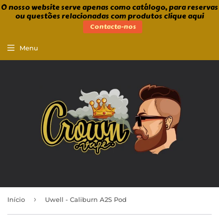
O nosso website serve apenas como catálogo, para reservas
ou questões relacionadas com produtos clique aqui
Contacta-nos
Menu
›
Início
Uwell - Caliburn A2S Pod