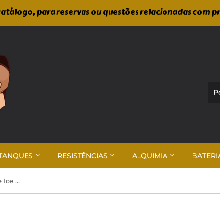
atálogo, para reservas ou questões relacionadas com p
TANQUES
RESISTÊNCIAS
ALQUIMIA
BATERI
Quawins - Vfun Pro Pineapple Ice 3000puff 0mg