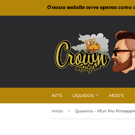
O nosso website serve apenas como c
KIT'S
LÍQUIDOS
MOD'S
›
Início