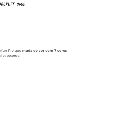
000PUFF 0MG
 Vfun Pro que
muda de cor com 7 cores
i vapeando.