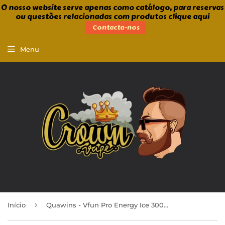
O nosso website serve apenas como catálogo, para reservas
ou questões relacionadas com produtos clique aqui
Contacta-nos
Menu
›
Início
Quawins - Vfun Pro Energy Ice 3000puff 0mg