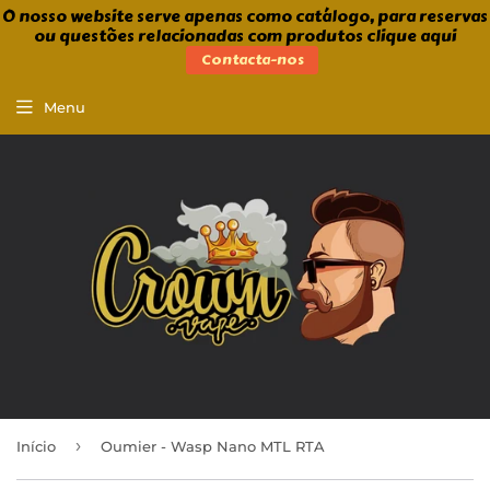
O nosso website serve apenas como catálogo, para reservas
ou questões relacionadas com produtos clique aqui
Contacta-nos
Menu
›
Início
Oumier - Wasp Nano MTL RTA