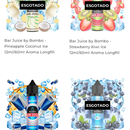
ESGOTADO
ESGOTADO
Bar Juice by Bombo -
Bar Juice by Bombo -
Pineapple Coconut Ice
Strawberry Kiwi Ice
12ml/60ml Aroma Longfill
12ml/60ml Aroma Longfill
PREÇO
PREÇO
NORMAL
NORMAL
ESGOTADO