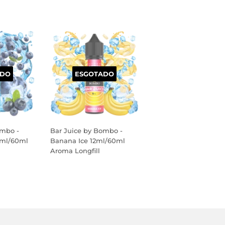
ADO
ESGOTADO
ombo -
Bar Juice by Bombo -
2ml/60ml
Banana Ice 12ml/60ml
Aroma Longfill
PREÇO
NORMAL