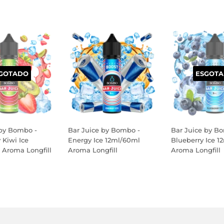
GOTADO
ESGOT
 by Bombo -
Bar Juice by Bombo -
Bar Juice by B
 Kiwi Ice
Energy Ice 12ml/60ml
Blueberry Ice 1
 Aroma Longfill
Aroma Longfill
Aroma Longfill
PREÇO
PREÇO
AL
NORMAL
NORMAL