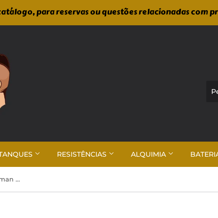
atálogo, para reservas ou questões relacionadas com p
TANQUES
RESISTÊNCIAS
ALQUIMIA
BATERI
Omerta - La Famiglia The Hitman 100ml Shortfill