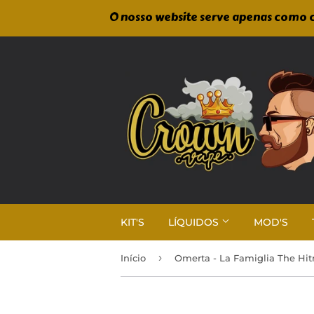
O nosso website serve apenas como c
KIT'S
LÍQUIDOS
MOD'S
›
Início