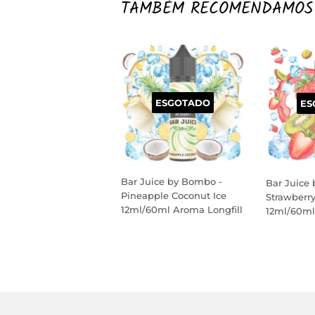
TAMBÉM RECOMENDAMOS
ESGOTADO
ES
Bar Juice by Bombo -
Bar Juice
Pineapple Coconut Ice
Strawberry
12ml/60ml Aroma Longfill
12ml/60ml
PREÇO
PREÇO
NORMAL
NORM