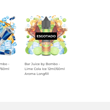
ESGOTADO
ombo -
Bar Juice by Bombo -
l/60ml
Lime Cola Ice 12ml/60ml
Aroma Longfill
PREÇO
NORMAL