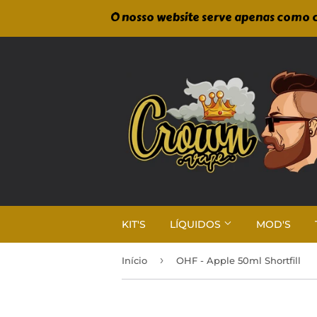
O nosso website serve apenas como c
KIT'S
LÍQUIDOS
MOD'S
›
Início
OHF - Apple 50ml Shortfill