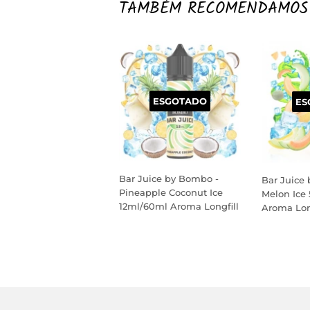
TAMBÉM RECOMENDAMOS
ESGOTADO
ES
Bar Juice by Bombo -
Bar Juice
Pineapple Coconut Ice
Melon Ice
12ml/60ml Aroma Longfill
Aroma Lon
PREÇO
PREÇO
NORMAL
NORM