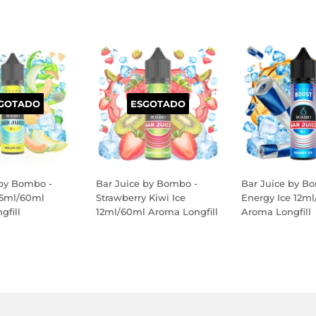
GOTADO
ESGOTADO
 by Bombo -
Bar Juice by Bombo -
Bar Juice by B
 5ml/60ml
Strawberry Kiwi Ice
Energy Ice 12m
gfill
12ml/60ml Aroma Longfill
Aroma Longfill
PREÇO
PREÇO
AL
NORMAL
NORMAL