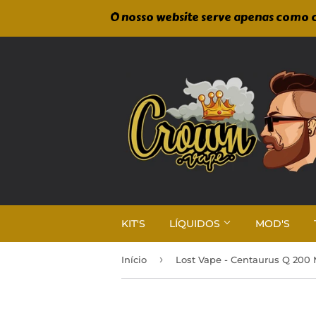
O nosso website serve apenas como c
KIT'S
LÍQUIDOS
MOD'S
›
Início
Lost Vape - Centaurus Q 200