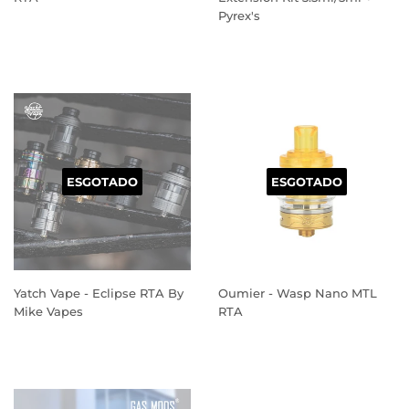
Pyrex's
PREÇO
PREÇO
NORMAL
NORMAL
ESGOTADO
ESGOTADO
Yatch Vape - Eclipse RTA By
Oumier - Wasp Nano MTL
Mike Vapes
RTA
PREÇO
PREÇO
NORMAL
NORMAL