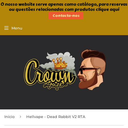
O nosso website serve apenas como catálogo, para reservas
ou questões relacionadas com produtos clique aqui
Contacta-nos
Menu
›
Início
Hellvape - Dead Rabbit V2 RTA