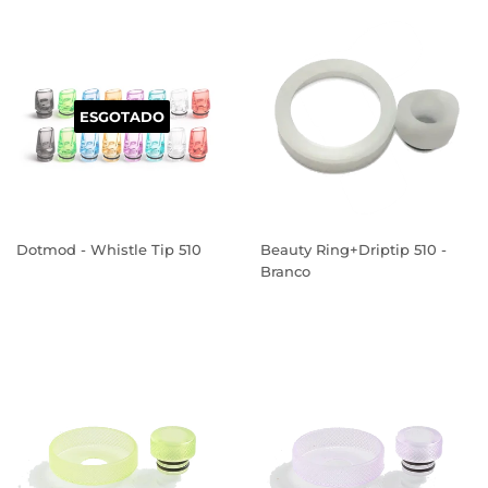
ESGOTADO
Dotmod - Whistle Tip 510
Beauty Ring+Driptip 510 -
Branco
PREÇO
PREÇO
NORMAL
NORMAL