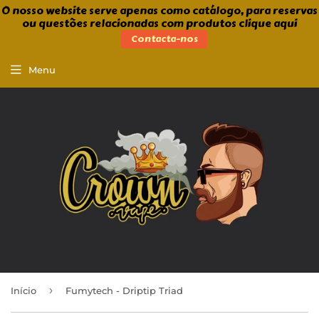
O nosso website serve apenas como catálogo, para reservas
ou questões relacionadas com produtos clique aqui
Contacta-nos
Menu
›
Início
Fumytech - Driptip Triad