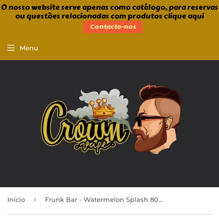
O nosso website serve apenas como catálogo, para reservas
ou questões relacionadas com produtos clique aqui
Contacta-nos
Menu
›
Início
Frunk Bar - Watermelon Splash 800puffs 0mg