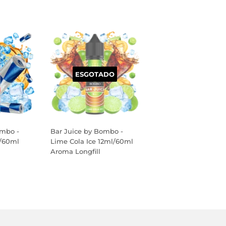
ESGOTADO
ombo -
Bar Juice by Bombo -
l/60ml
Lime Cola Ice 12ml/60ml
Aroma Longfill
PREÇO
NORMAL