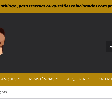
atálogo, para reservas ou questões relacionadas com p
TANQUES
RESISTÊNCIAS
ALQUIMIA
BATERI
Fresh Vape Co - Honolulu Heights 100ml Shortfill