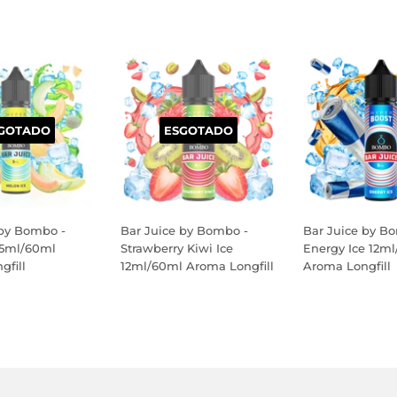
GOTADO
ESGOTADO
 by Bombo -
Bar Juice by Bombo -
Bar Juice by B
 5ml/60ml
Strawberry Kiwi Ice
Energy Ice 12m
gfill
12ml/60ml Aroma Longfill
Aroma Longfill
PREÇO
PREÇO
AL
NORMAL
NORMAL