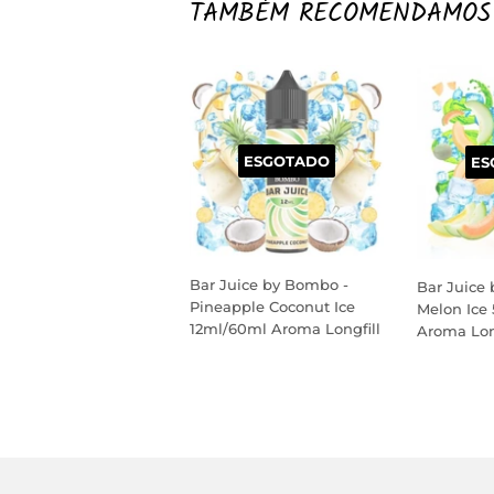
TAMBÉM RECOMENDAMOS
ESGOTADO
ES
Bar Juice by Bombo -
Bar Juice
Pineapple Coconut Ice
Melon Ice
12ml/60ml Aroma Longfill
Aroma Lon
PREÇO
PREÇO
NORMAL
NORM