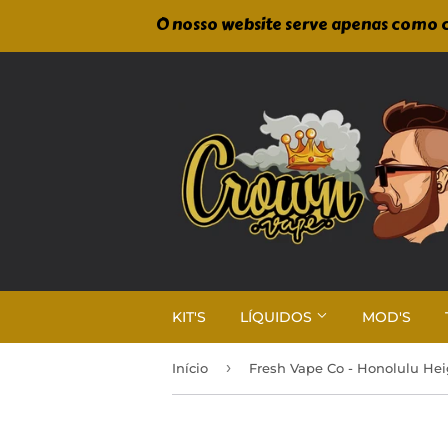
O nosso website serve apenas como c
KIT'S
LÍQUIDOS
MOD'S
›
Início