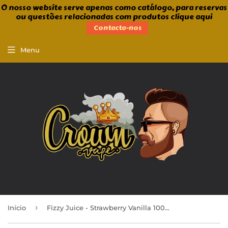
O nosso website serve apenas como catálogo, para reservas
ou questões relacionadas com produtos clique aqui
Contacta-nos
Menu
›
Início
Fizzy Juice - Strawberry Vanilla 100ml Shortfill