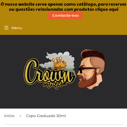
O nosso website serve apenas como catálogo, para reservas
ou questões relacionadas com produtos clique aqui
Contacta-nos
Menu
›
Início
Copo Graduado 50ml