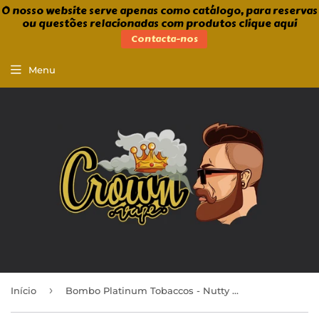
O nosso website serve apenas como catálogo, para reservas
ou questões relacionadas com produtos clique aqui
Contacta-nos
Menu
›
Início
Bombo Platinum Tobaccos - Nutty Supra Reserve 30ml/120ml Aroma Longfill