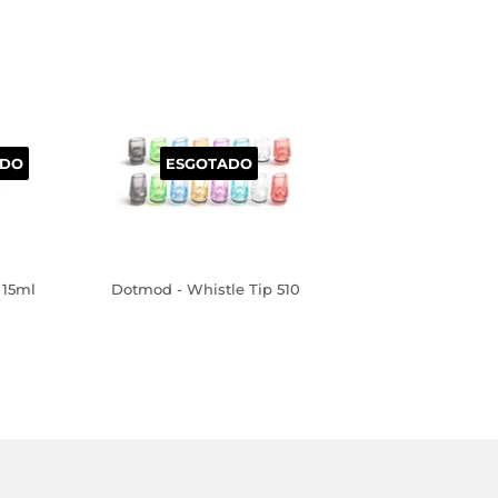
ADO
ESGOTADO
 15ml
Dotmod - Whistle Tip 510
PREÇO
NORMAL