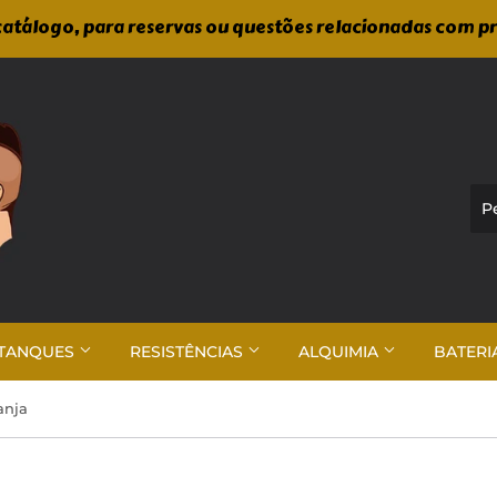
atálogo, para reservas ou questões relacionadas com p
TANQUES
RESISTÊNCIAS
ALQUIMIA
BATERI
anja