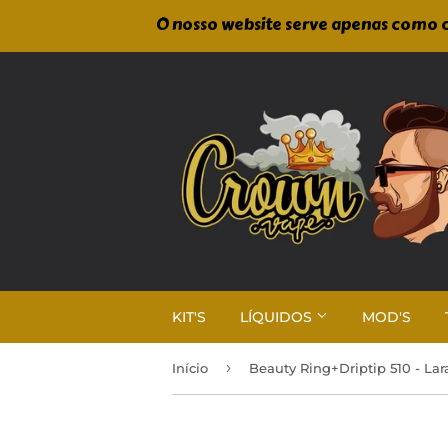
O nosso website serve apenas como c
KIT'S
LÍQUIDOS
MOD'S
›
Início
Beauty Ring+Driptip 510 - Lar