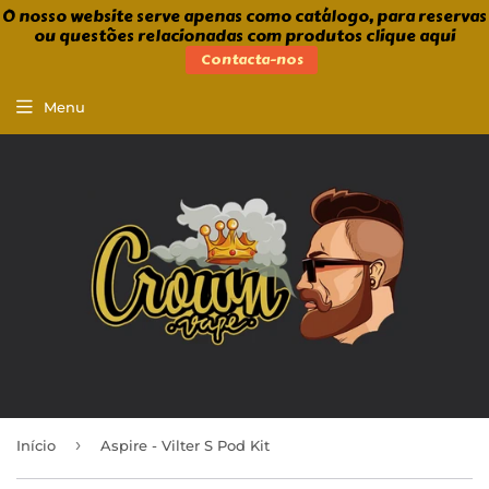
O nosso website serve apenas como catálogo, para reservas
ou questões relacionadas com produtos clique aqui
Contacta-nos
Menu
›
Início
Aspire - Vilter S Pod Kit