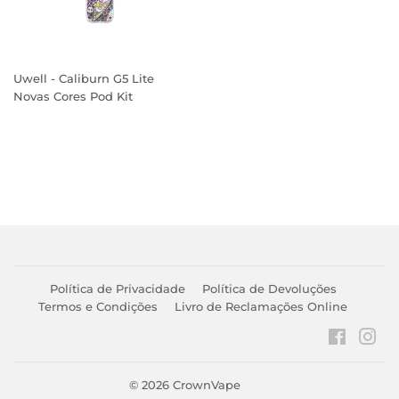
Uwell - Caliburn G5 Lite
Novas Cores Pod Kit
PREÇO
NORMAL
Política de Privacidade
Política de Devoluções
Termos e Condições
Livro de Reclamações Online
Faceboo
Ins
© 2026
CrownVape